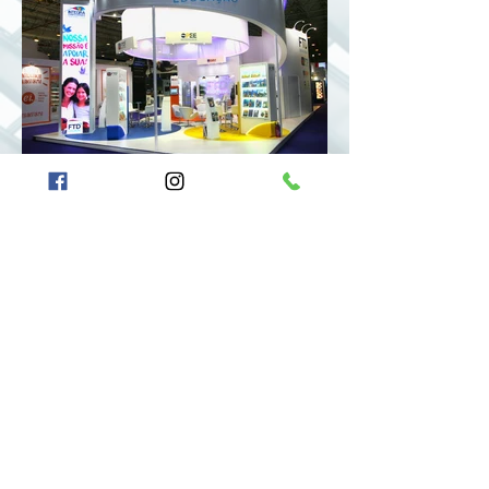
VOLTAR PARA SETORES
Contatos
ACESSO
RÁPIDO
Home
Setores Atendidos
Empresa
CAS Mais