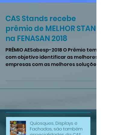
CAS Stands recebe
prêmio de MELHOR STAND
na FENASAN 2018
PRÊMIO AESabesp-2018 O Prêmio tem
com objetivo identificar as melhores
empresas com as melhores soluções
para montagens de estandes, com...