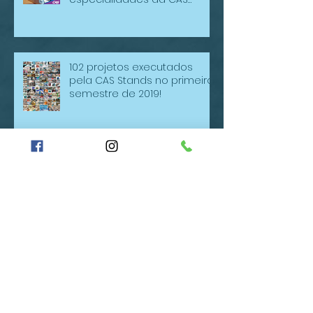
Quiosques, Displays e
Fachadas, são também
especialidades da CAS
Stands.
102 projetos executados
pela CAS Stands no primeiro
semestre de 2019!
58 projetos executados pela
CAS Stands no ultimo
trimestre.